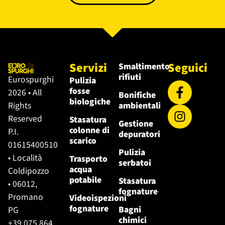
Servizi
Seguici
Smaltimento
rifiuti
Eurospurghi
Pulizia
fosse
2026 • All
Bonifiche
biologiche
Rights
ambientali
Reserved
Stasatura
Gestione
colonne di
P.I.
depuratori
scarico
01615400510
Pulizia
• Località
Trasporto
serbatoi
acqua
Coldipozzo
potabile
Stasatura
• 06012,
fognature
Promano
Videoispezioni
fognature
Bagni
PG
chimici
+39 075 864