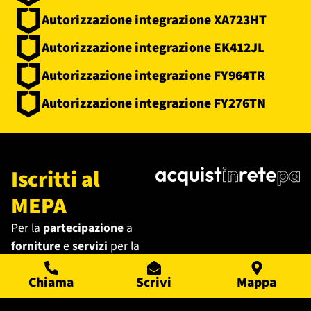
Autorizzazione integrazione XA723HT
Autorizzazione integrazione EK412JL
Autorizzazione integrazione FY964TR
Autorizzazione integrazione FY276TN
Iscritti al
MEPA
Per la
partecipazione
a
forniture
e
servizi
per la
Pubblica Amministrazione
,
Chiama
Scrivi
Mappa
siamo iscritti al
MEPA
.