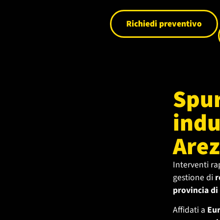
Richiedi preventivo
Spur
indu
Are
Interventi ra
gestione di
r
provincia di
Affidati a
Eu