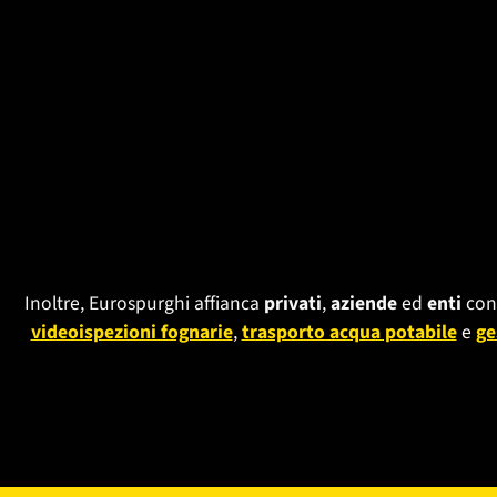
Inoltre, Eurospurghi affianca
privati
,
aziende
ed
enti
con 
videoispezioni fognarie
,
trasporto acqua potabile
e
ge